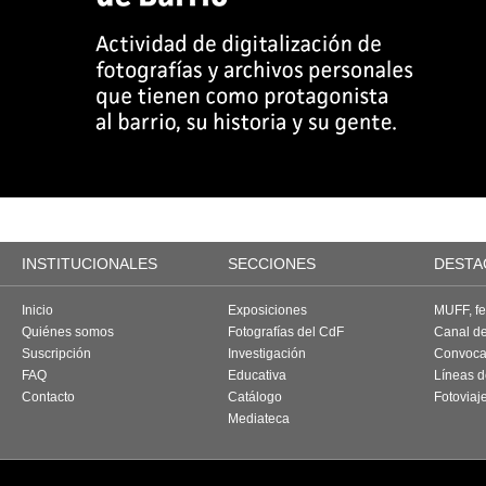
INSTITUCIONALES
SECCIONES
DESTA
Inicio
Exposiciones
MUFF, fes
Quiénes somos
Fotografías del CdF
Canal d
Suscripción
Investigación
Convoca
FAQ
Educativa
Líneas d
Contacto
Catálogo
Fotoviaj
Mediateca