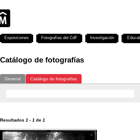
Exposiciones
Fotografías del CdF
Investigación
Educat
Catálogo de fotografías
General
Catálogo de fotografías
Resultados
1
-
1
de
1