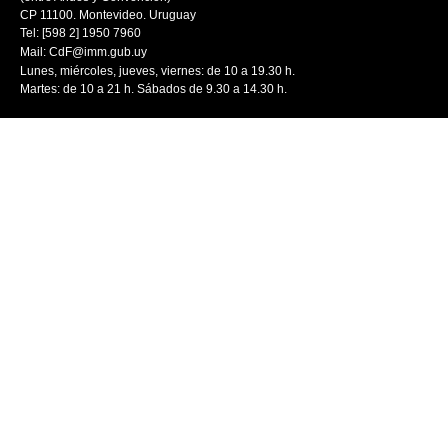
CP 11100. Montevideo. Uruguay
Tel: [598 2] 1950 7960
Mail:
CdF@imm.gub.uy
Lunes, miércoles, jueves, viernes: de 10 a 19.30 h.
Martes: de 10 a 21 h. Sábados de 9.30 a 14.30 h.