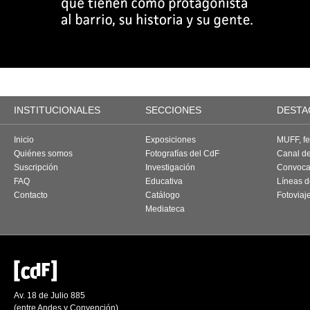
INSTITUCIONALES
SECCIONES
DESTA
Inicio
Exposiciones
MUFF, fes
Quiénes somos
Fotografías del CdF
Canal d
Suscripción
Investigación
Convoca
FAQ
Educativa
Líneas d
Contacto
Catálogo
Fotoviaj
Mediateca
Av. 18 de Julio 885
(entre Andes y Convención)