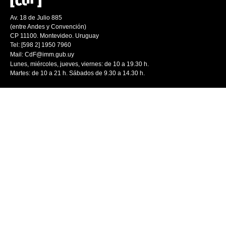
Av. 18 de Julio 885
(entre Andes y Convención)
CP 11100. Montevideo. Uruguay
Tel: [598 2] 1950 7960
Mail:
CdF@imm.gub.uy
Lunes, miércoles, jueves, viernes: de 10 a 19.30 h.
Martes: de 10 a 21 h. Sábados de 9.30 a 14.30 h.