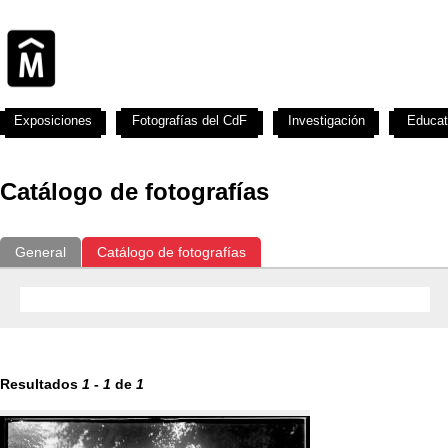
Exposiciones
Fotografías del CdF
Investigación
Educat
Catálogo de fotografías
General
Catálogo de fotografías
Resultados
1
-
1
de
1