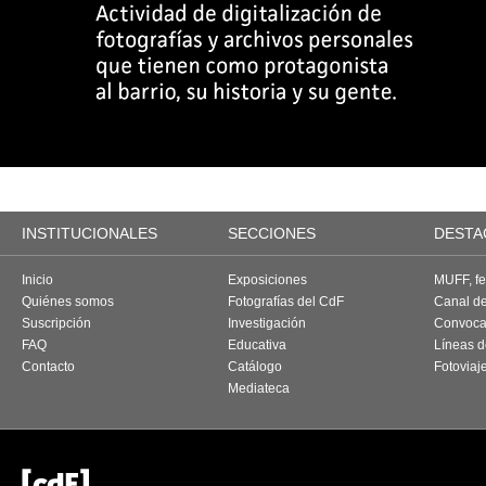
INSTITUCIONALES
SECCIONES
DESTA
Inicio
Exposiciones
MUFF, fes
Quiénes somos
Fotografías del CdF
Canal d
Suscripción
Investigación
Convoca
FAQ
Educativa
Líneas d
Contacto
Catálogo
Fotoviaj
Mediateca