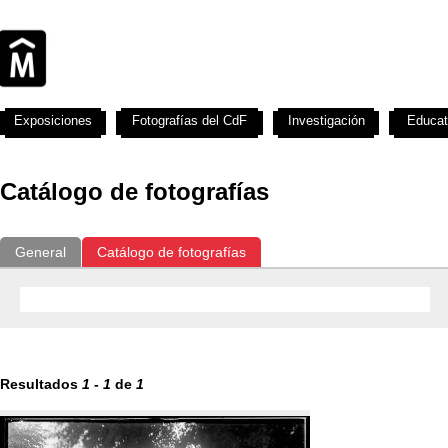
Exposiciones
Fotografías del CdF
Investigación
Educat
Catálogo de fotografías
General
Catálogo de fotografías
Resultados
1
-
1
de
1