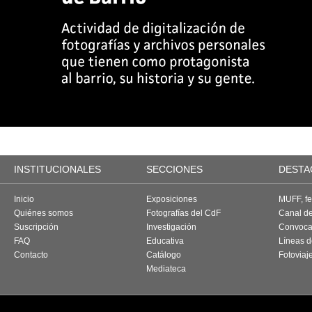
INSTITUCIONALES
SECCIONES
DESTA
Inicio
Exposiciones
MUFF, fes
Quiénes somos
Fotografías del CdF
Canal d
Suscripción
Investigación
Convoca
FAQ
Educativa
Líneas d
Contacto
Catálogo
Fotoviaj
Mediateca