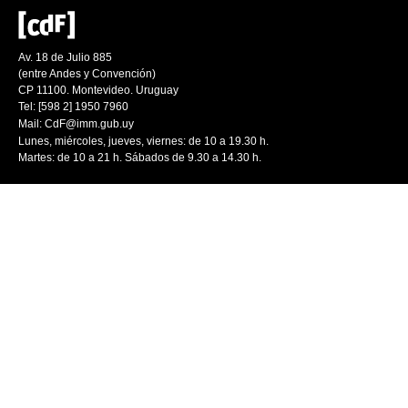
Av. 18 de Julio 885
(entre Andes y Convención)
CP 11100. Montevideo. Uruguay
Tel: [598 2] 1950 7960
Mail:
CdF@imm.gub.uy
Lunes, miércoles, jueves, viernes: de 10 a 19.30 h.
Martes: de 10 a 21 h. Sábados de 9.30 a 14.30 h.