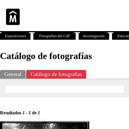
Exposiciones
Fotografías del CdF
Investigación
Educat
Catálogo de fotografías
General
Catálogo de fotografías
Resultados
1
-
1
de
1