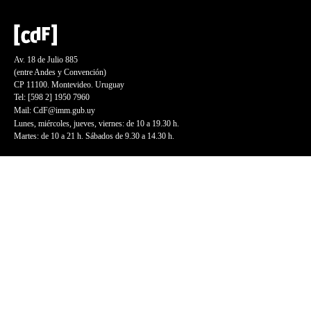
Av. 18 de Julio 885
(entre Andes y Convención)
CP 11100. Montevideo. Uruguay
Tel: [598 2] 1950 7960
Mail:
CdF@imm.gub.uy
Lunes, miércoles, jueves, viernes: de 10 a 19.30 h.
Martes: de 10 a 21 h. Sábados de 9.30 a 14.30 h.