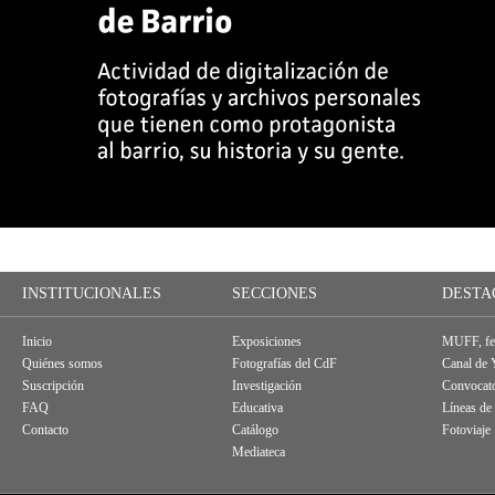
INSTITUCIONALES
SECCIONES
DESTA
Inicio
Exposiciones
MUFF, fes
Quiénes somos
Fotografías del CdF
Canal de
Suscripción
Investigación
Convocato
FAQ
Educativa
Líneas de
Contacto
Catálogo
Fotoviaje
Mediateca