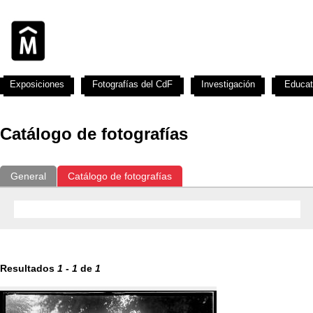
Exposiciones
Fotografías del CdF
Investigación
Educat
Catálogo de fotografías
General
Catálogo de fotografías
Resultados
1
-
1
de
1