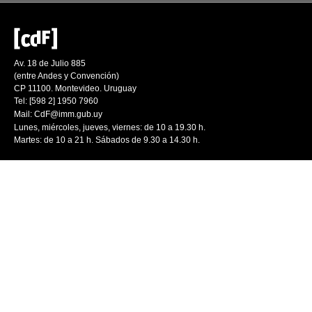
Av. 18 de Julio 885
(entre Andes y Convención)
CP 11100. Montevideo. Uruguay
Tel: [598 2] 1950 7960
Mail:
CdF@imm.gub.uy
Lunes, miércoles, jueves, viernes: de 10 a 19.30 h.
Martes: de 10 a 21 h. Sábados de 9.30 a 14.30 h.