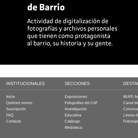
INSTITUCIONALES
SECCIONES
DESTA
Inicio
Exposiciones
MUFF, fes
Quiénes somos
Fotografías del CdF
Canal d
Suscripción
Investigación
Convoca
FAQ
Educativa
Líneas d
Contacto
Catálogo
Fotoviaj
Mediateca