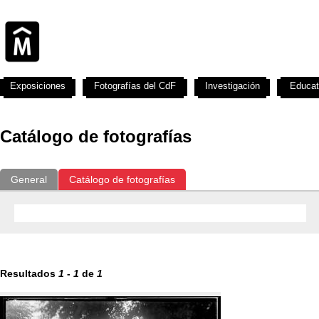
Exposiciones
Fotografías del CdF
Investigación
Educat
Catálogo de fotografías
General
Catálogo de fotografías
Resultados
1
-
1
de
1