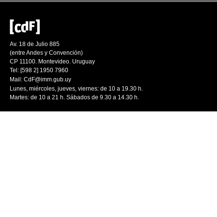
Av. 18 de Julio 885
(entre Andes y Convención)
CP 11100. Montevideo. Uruguay
Tel: [598 2] 1950 7960
Mail:
CdF@imm.gub.uy
Lunes, miércoles, jueves, viernes: de 10 a 19.30 h.
Martes: de 10 a 21 h. Sábados de 9.30 a 14.30 h.