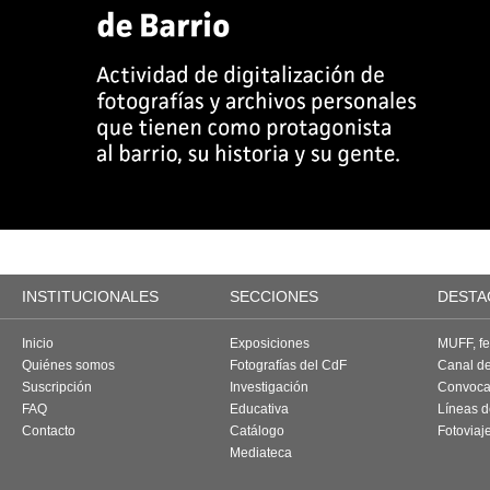
INSTITUCIONALES
SECCIONES
DESTA
Inicio
Exposiciones
MUFF, fes
Quiénes somos
Fotografías del CdF
Canal d
Suscripción
Investigación
Convoca
FAQ
Educativa
Líneas d
Contacto
Catálogo
Fotoviaj
Mediateca