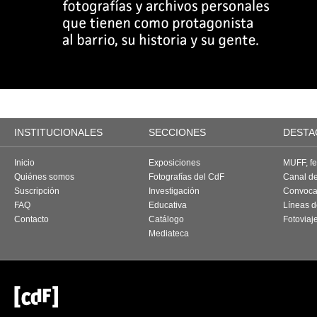
INSTITUCIONALES
SECCIONES
DESTA
Inicio
Exposiciones
MUFF, fes
Quiénes somos
Fotografías del CdF
Canal d
Suscripción
Investigación
Convoca
FAQ
Educativa
Líneas d
Contacto
Catálogo
Fotoviaj
Mediateca