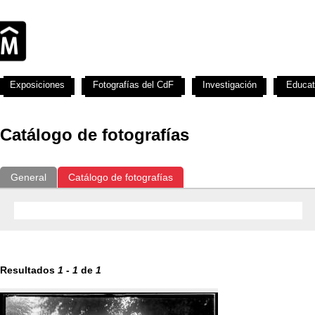
Exposiciones
Fotografías del CdF
Investigación
Educat
Catálogo de fotografías
General
Catálogo de fotografías
Resultados
1
-
1
de
1