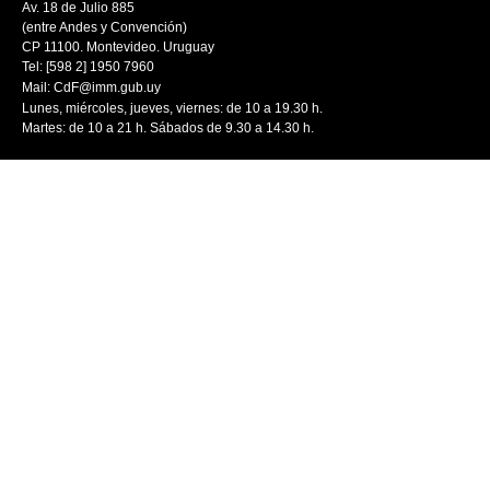
Av. 18 de Julio 885
(entre Andes y Convención)
CP 11100. Montevideo. Uruguay
Tel: [598 2] 1950 7960
Mail:
CdF@imm.gub.uy
Lunes, miércoles, jueves, viernes: de 10 a 19.30 h.
Martes: de 10 a 21 h. Sábados de 9.30 a 14.30 h.