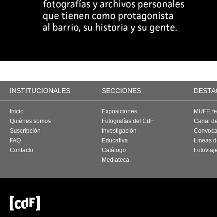
INSTITUCIONALES
SECCIONES
DESTA
Inicio
Exposiciones
MUFF, fes
Quiénes somos
Fotografías del CdF
Canal d
Suscripción
Investigación
Convoca
FAQ
Educativa
Líneas d
Contacto
Catálogo
Fotoviaj
Mediateca