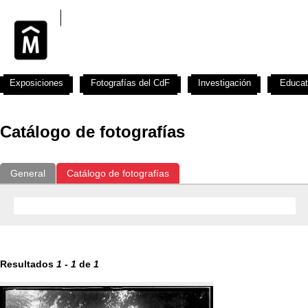
Exposiciones
Fotografías del CdF
Investigación
Educat
Catálogo de fotografías
General
Catálogo de fotografías
Resultados
1
-
1
de
1