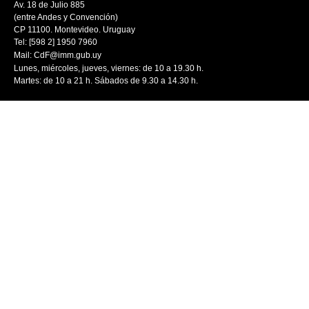
Av. 18 de Julio 885
(entre Andes y Convención)
CP 11100. Montevideo. Uruguay
Tel: [598 2] 1950 7960
Mail:
CdF@imm.gub.uy
Lunes, miércoles, jueves, viernes: de 10 a 19.30 h.
Martes: de 10 a 21 h. Sábados de 9.30 a 14.30 h.