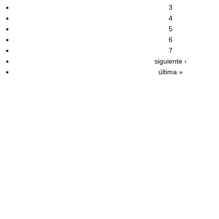
3
4
5
6
7
siguiente ›
última »