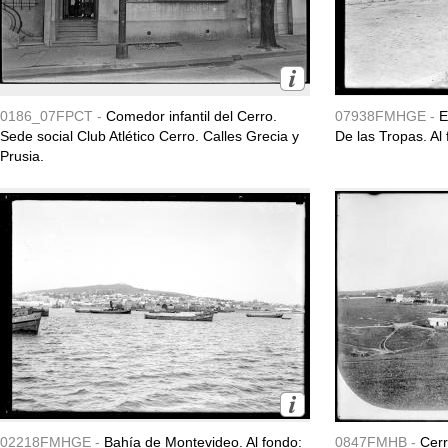
0186_07FPCT -
Comedor infantil del Cerro.
07938FMHGE -
E
Sede social Club Atlético Cerro. Calles Grecia y
De las Tropas. Al
Prusia.
02218FMHGE -
Bahía de Montevideo. Al fondo:
0847FMHB -
Cerr