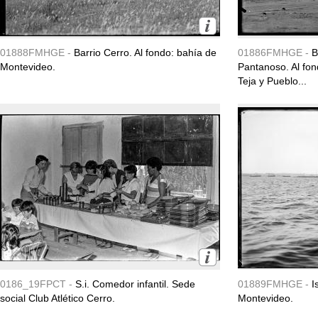
01888FMHGE -
Barrio Cerro. Al fondo: bahía de
01886FMHGE -
B
Montevideo.
Pantanoso. Al fo
Teja y Pueblo...
0186_19FPCT -
S.i. Comedor infantil. Sede
01889FMHGE -
I
social Club Atlético Cerro.
Montevideo.