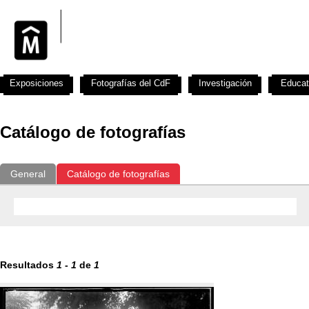
Exposiciones
Fotografías del CdF
Investigación
Educat
Catálogo de fotografías
General
Catálogo de fotografías
Resultados
1
-
1
de
1