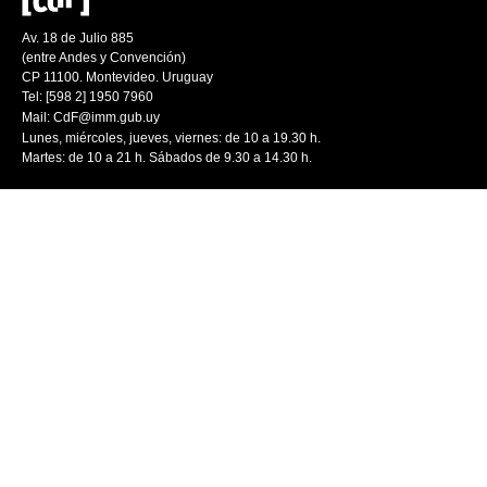
Av. 18 de Julio 885
(entre Andes y Convención)
CP 11100. Montevideo. Uruguay
Tel: [598 2] 1950 7960
Mail:
CdF@imm.gub.uy
Lunes, miércoles, jueves, viernes: de 10 a 19.30 h.
Martes: de 10 a 21 h. Sábados de 9.30 a 14.30 h.