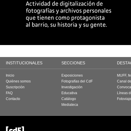
INSTITUCIONALES
SECCIONES
DESTA
Inicio
Exposiciones
MUFF, fes
Quiénes somos
Fotografías del CdF
Canal d
Suscripción
Investigación
Convoca
FAQ
Educativa
Líneas d
Contacto
Catálogo
Fotoviaj
Mediateca