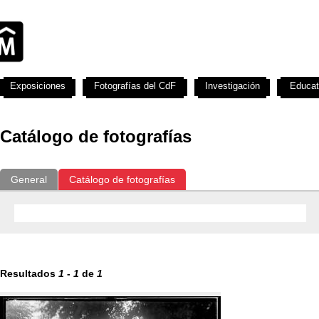
Exposiciones
Fotografías del CdF
Investigación
Educat
Catálogo de fotografías
General
Catálogo de fotografías
Resultados
1
-
1
de
1