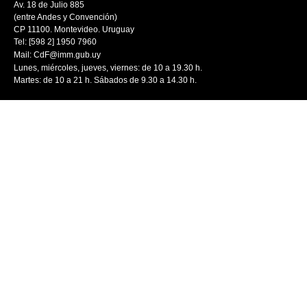
Av. 18 de Julio 885
(entre Andes y Convención)
CP 11100. Montevideo. Uruguay
Tel: [598 2] 1950 7960
Mail:
CdF@imm.gub.uy
Lunes, miércoles, jueves, viernes: de 10 a 19.30 h.
Martes: de 10 a 21 h. Sábados de 9.30 a 14.30 h.