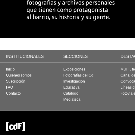
INSTITUCIONALES
SECCIONES
DESTA
Inicio
Exposiciones
MUFF, fes
Quiénes somos
Fotografías del CdF
Canal d
Suscripción
Investigación
Convoca
FAQ
Educativa
Líneas d
Contacto
Catálogo
Fotoviaj
Mediateca