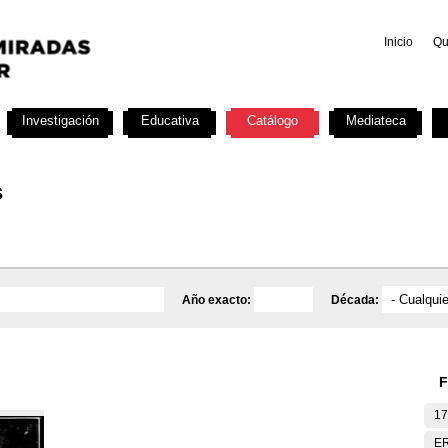
Inicio
Qu
Investigación
Educativa
Catálogo
Mediateca
s
Año exacto:
Década:
F
17
E