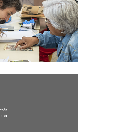
Razón
e CdF