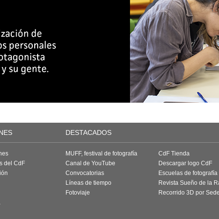
NES
DESTACADOS
nes
MUFF, festival de fotografía
CdF Tienda
as del CdF
Canal de YouTube
Descargar logo CdF
ión
Convocatorias
Escuelas de fotografía
Líneas de tiempo
Revista Sueño de la 
Fotoviaje
Recorrido 3D por Sed
a