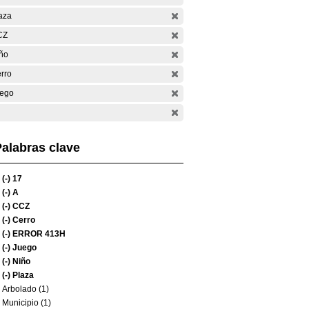
aza
CZ
ño
rro
ego
alabras clave
(-)
17
(-)
A
(-)
CCZ
(-)
Cerro
(-)
ERROR 413H
(-)
Juego
(-)
Niño
(-)
Plaza
Arbolado (1)
Municipio (1)