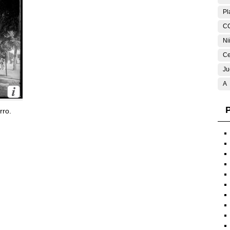
Pl
C
Ni
Ce
Ju
A
P
rro.