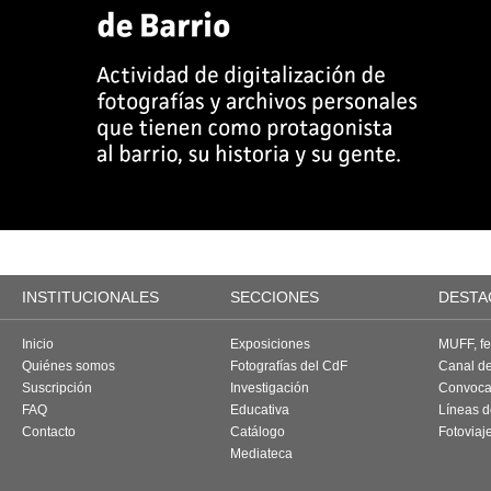
INSTITUCIONALES
SECCIONES
DESTA
Inicio
Exposiciones
MUFF, fes
Quiénes somos
Fotografías del CdF
Canal d
Suscripción
Investigación
Convoca
FAQ
Educativa
Líneas d
Contacto
Catálogo
Fotoviaj
Mediateca