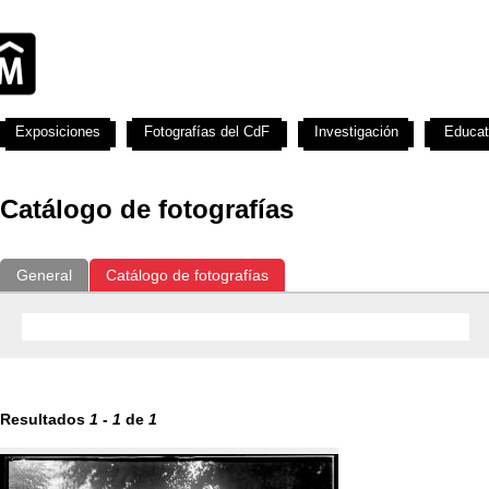
Exposiciones
Fotografías del CdF
Investigación
Educat
Catálogo de fotografías
General
Catálogo de fotografías
Resultados
1
-
1
de
1