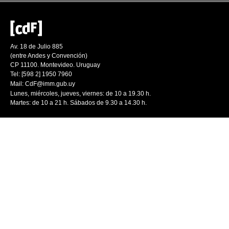
Av. 18 de Julio 885
(entre Andes y Convención)
CP 11100. Montevideo. Uruguay
Tel: [598 2] 1950 7960
Mail:
CdF@imm.gub.uy
Lunes, miércoles, jueves, viernes: de 10 a 19.30 h.
Martes: de 10 a 21 h. Sábados de 9.30 a 14.30 h.