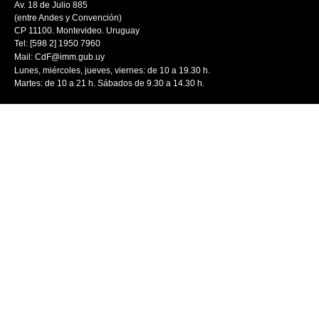
Av. 18 de Julio 885
(entre Andes y Convención)
CP 11100. Montevideo. Uruguay
Tel: [598 2] 1950 7960
Mail:
CdF@imm.gub.uy
Lunes, miércoles, jueves, viernes: de 10 a 19.30 h.
Martes: de 10 a 21 h. Sábados de 9.30 a 14.30 h.