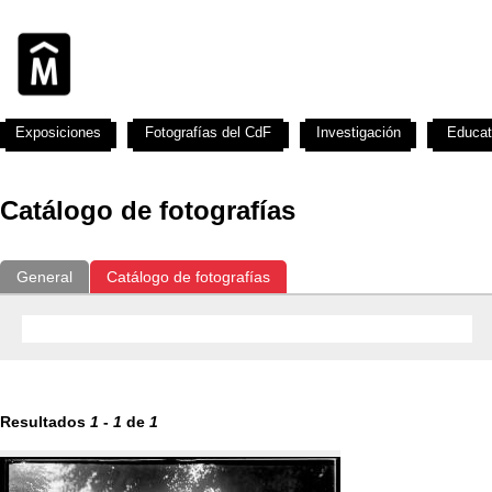
Exposiciones
Fotografías del CdF
Investigación
Educat
Catálogo de fotografías
General
Catálogo de fotografías
Resultados
1
-
1
de
1