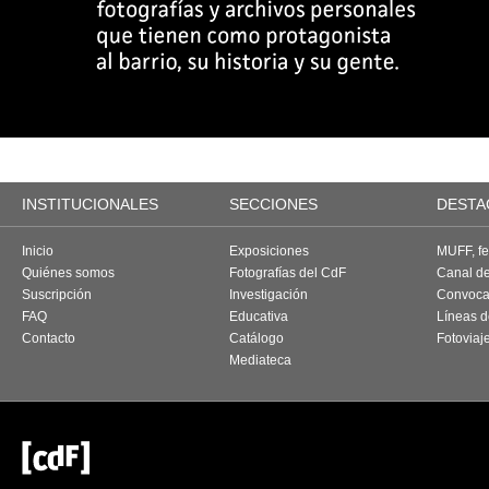
INSTITUCIONALES
SECCIONES
DESTA
Inicio
Exposiciones
MUFF, fes
Quiénes somos
Fotografías del CdF
Canal d
Suscripción
Investigación
Convoca
FAQ
Educativa
Líneas d
Contacto
Catálogo
Fotoviaj
Mediateca