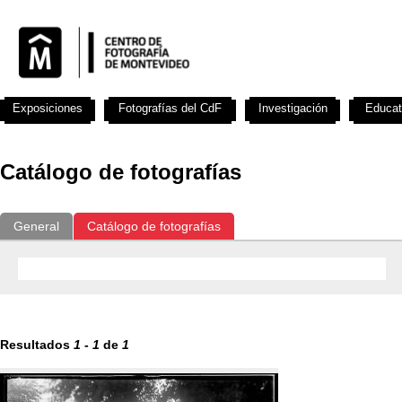
Exposiciones
Fotografías del CdF
Investigación
Educat
Catálogo de fotografías
General
Catálogo de fotografías
Resultados
1
-
1
de
1