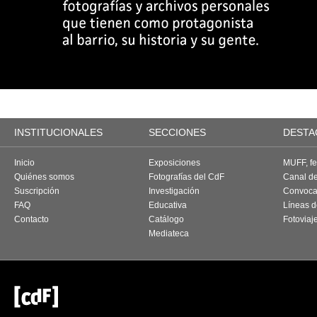
INSTITUCIONALES
SECCIONES
DESTA
Inicio
Exposiciones
MUFF, fes
Quiénes somos
Fotografías del CdF
Canal d
Suscripción
Investigación
Convoca
FAQ
Educativa
Líneas d
Contacto
Catálogo
Fotoviaj
Mediateca