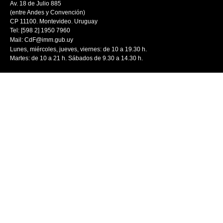
Av. 18 de Julio 885
(entre Andes y Convención)
CP 11100. Montevideo. Uruguay
Tel: [598 2] 1950 7960
Mail:
CdF@imm.gub.uy
Lunes, miércoles, jueves, viernes: de 10 a 19.30 h.
Martes: de 10 a 21 h. Sábados de 9.30 a 14.30 h.