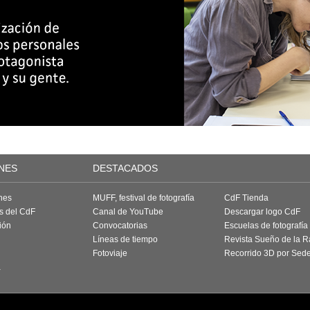
NES
DESTACADOS
nes
MUFF, festival de fotografía
CdF Tienda
as del CdF
Canal de YouTube
Descargar logo CdF
ión
Convocatorias
Escuelas de fotografía
Líneas de tiempo
Revista Sueño de la 
Fotoviaje
Recorrido 3D por Sed
a