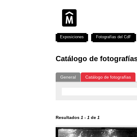
Exposiciones
Fotografías del CdF
Catálogo de fotografía
General
Catálogo de fotografías
Resultados
1
-
1
de
1