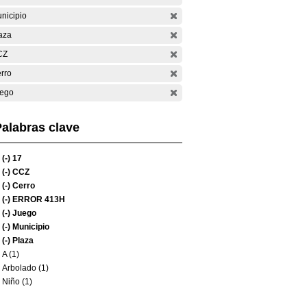
nicipio
aza
CZ
rro
ego
alabras clave
(-)
17
(-)
CCZ
(-)
Cerro
(-)
ERROR 413H
(-)
Juego
(-)
Municipio
(-)
Plaza
A (1)
Arbolado (1)
Niño (1)