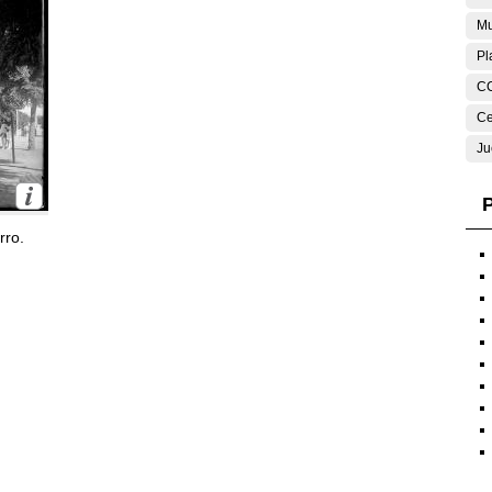
Mu
Pl
C
Ce
Ju
P
rro.