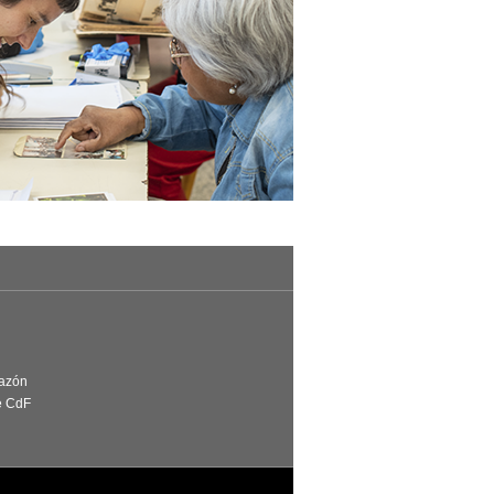
Razón
e CdF