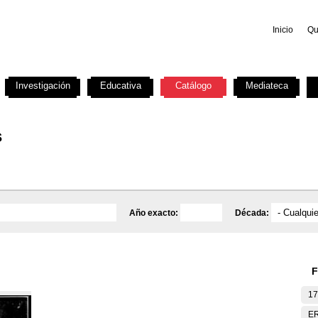
Inicio
Qu
Investigación
Educativa
Catálogo
Mediateca
s
Año exacto:
Década:
F
17
E