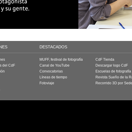
NES
DESTACADOS
nes
MUFF, festival de fotografía
CdF Tienda
as del CdF
Canal de YouTube
Descargar logo CdF
ión
Convocatorias
Escuelas de fotografía
Líneas de tiempo
Revista Sueño de la 
Fotoviaje
Recorrido 3D por Sed
a