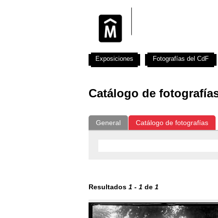
Exposiciones
Fotografías del CdF
Catálogo de fotografía
General
Catálogo de fotografías
Resultados
1
-
1
de
1