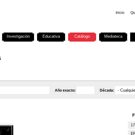
Inicio
Qu
Investigación
Educativa
Catálogo
Mediateca
s
Año exacto:
Década:
F
17
E