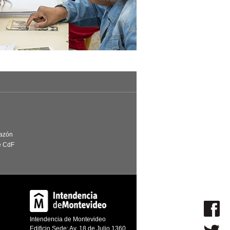
Razón
e CdF
Intendencia de Montevideo
Edificio Sede: Av. 18 de Julio 1360