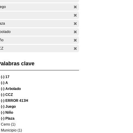
ego
aza
bolado
ño
CZ
alabras clave
(-)
17
(-)
A
(-)
Arbolado
(-)
CCZ
(-)
ERROR 413H
(-)
Juego
(-)
Niño
(-)
Plaza
Cerro (1)
Municipio (1)