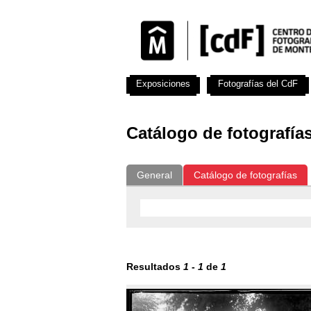
Exposiciones
Fotografías del CdF
Catálogo de fotografía
General
Catálogo de fotografías
Resultados
1
-
1
de
1