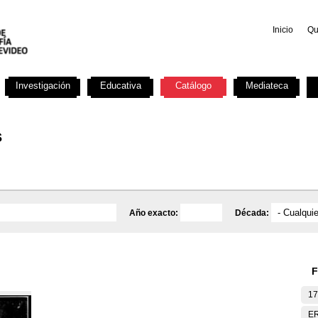
Inicio
Qu
Investigación
Educativa
Catálogo
Mediateca
s
Año exacto:
Década:
F
17
E