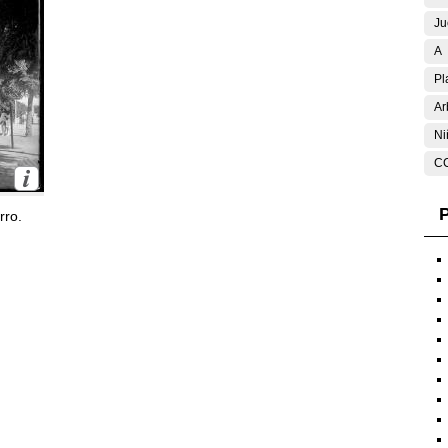
Ju
A
Pl
Ar
Ni
C
P
rro.