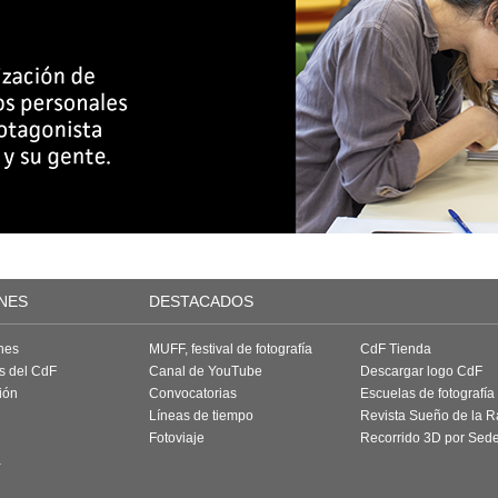
NES
DESTACADOS
nes
MUFF, festival de fotografía
CdF Tienda
as del CdF
Canal de YouTube
Descargar logo CdF
ión
Convocatorias
Escuelas de fotografía
Líneas de tiempo
Revista Sueño de la 
Fotoviaje
Recorrido 3D por Sed
a