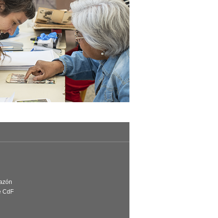
Razón
e CdF