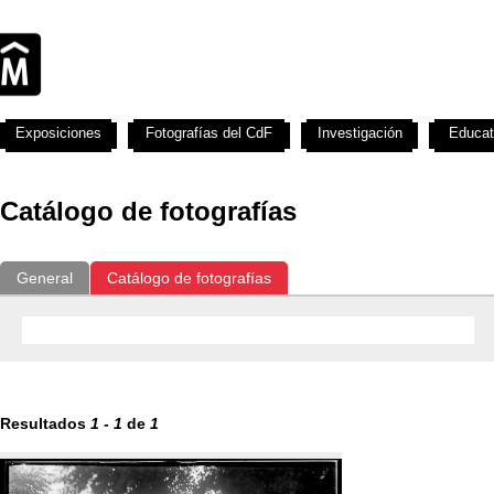
Exposiciones
Fotografías del CdF
Investigación
Educat
Catálogo de fotografías
General
Catálogo de fotografías
Resultados
1
-
1
de
1