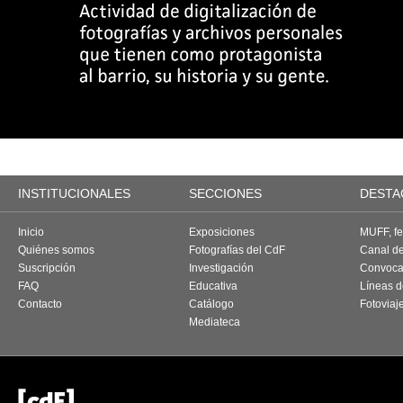
INSTITUCIONALES
SECCIONES
DESTA
Inicio
Exposiciones
MUFF, fes
Quiénes somos
Fotografías del CdF
Canal d
Suscripción
Investigación
Convoca
FAQ
Educativa
Líneas d
Contacto
Catálogo
Fotoviaj
Mediateca