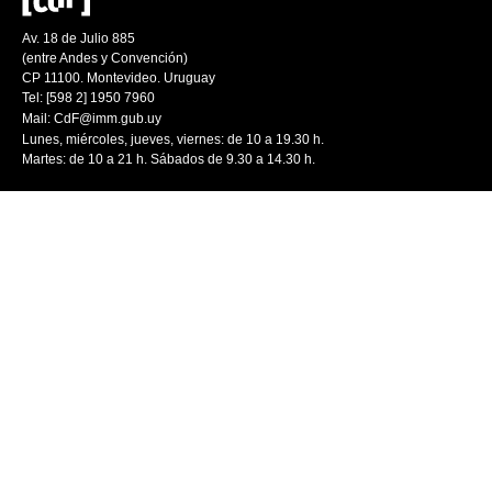
Av. 18 de Julio 885
(entre Andes y Convención)
CP 11100. Montevideo. Uruguay
Tel: [598 2] 1950 7960
Mail:
CdF@imm.gub.uy
Lunes, miércoles, jueves, viernes: de 10 a 19.30 h.
Martes: de 10 a 21 h. Sábados de 9.30 a 14.30 h.