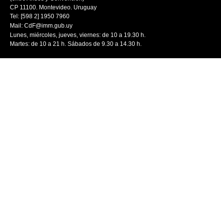
CP 11100. Montevideo. Uruguay
Tel: [598 2] 1950 7960
Mail:
CdF@imm.gub.uy
Lunes, miércoles, jueves, viernes: de 10 a 19.30 h.
Martes: de 10 a 21 h. Sábados de 9.30 a 14.30 h.