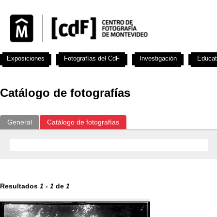
Exposiciones
Fotografías del CdF
Investigación
Educat
Catálogo de fotografías
General
Catálogo de fotografías
Resultados
1
-
1
de
1