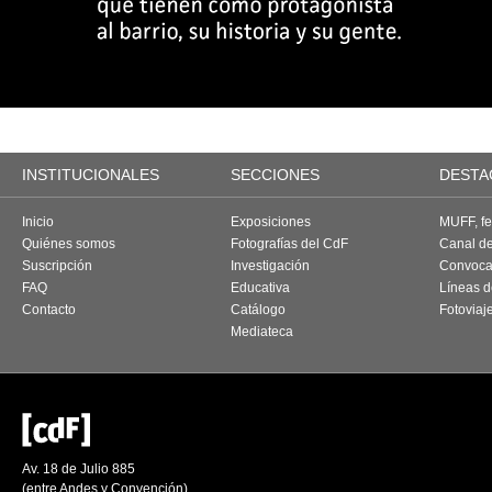
INSTITUCIONALES
SECCIONES
DESTA
Inicio
Exposiciones
MUFF, fes
Quiénes somos
Fotografías del CdF
Canal d
Suscripción
Investigación
Convoca
FAQ
Educativa
Líneas d
Contacto
Catálogo
Fotoviaj
Mediateca
Av. 18 de Julio 885
(entre Andes y Convención)