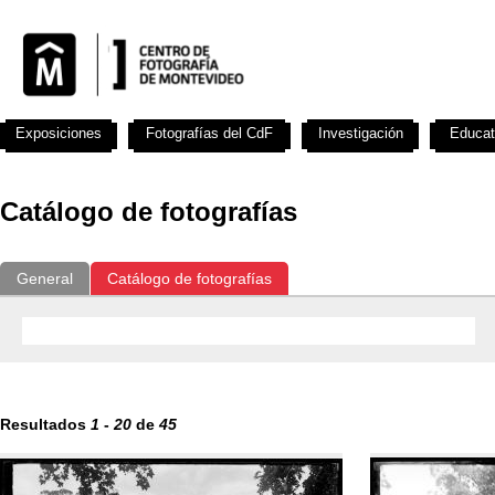
Exposiciones
Fotografías del CdF
Investigación
Educat
Catálogo de fotografías
General
Catálogo de fotografías
Resultados
1
-
20
de
45