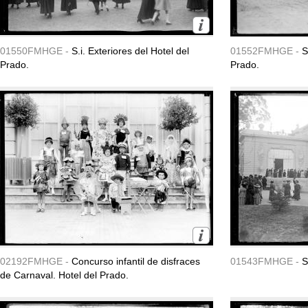
01550FMHGE -
S.i. Exteriores del Hotel del
01552FMHGE -
S
Prado.
Prado.
02192FMHGE -
Concurso infantil de disfraces
01543FMHGE -
S
de Carnaval. Hotel del Prado.