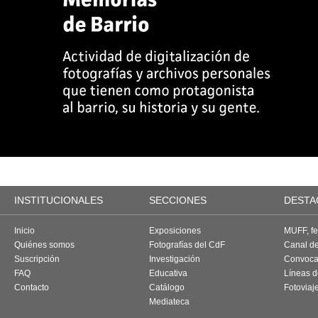
INSTITUCIONALES
SECCIONES
DESTA
Inicio
Exposiciones
MUFF, fes
Quiénes somos
Fotografías del CdF
Canal d
Suscripción
Investigación
Convoca
FAQ
Educativa
Líneas d
Contacto
Catálogo
Fotoviaj
Mediateca