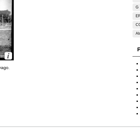
G
E
C
Al
P
yago.