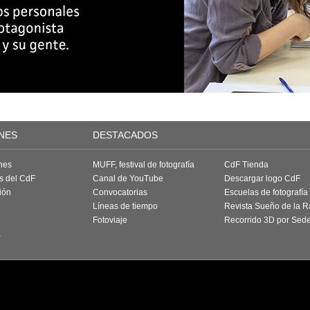
NES
DESTACADOS
nes
MUFF, festival de fotografía
CdF Tienda
as del CdF
Canal de YouTube
Descargar logo CdF
ión
Convocatorias
Escuelas de fotografía
Líneas de tiempo
Revista Sueño de la 
Fotoviaje
Recorrido 3D por Sed
a