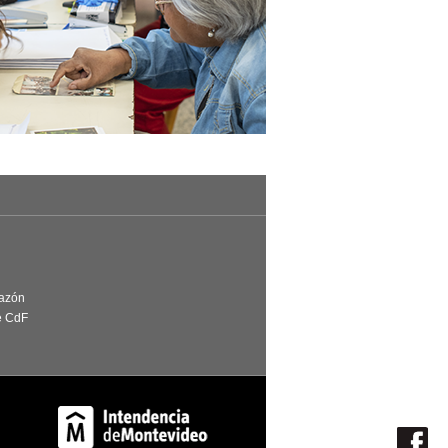
Razón
e CdF