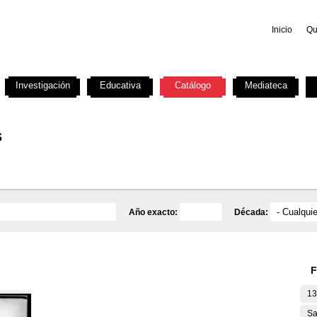
Inicio
Qu
Investigación
Educativa
Catálogo
Mediateca
s
Año exacto:
Década:
F
13
Sa