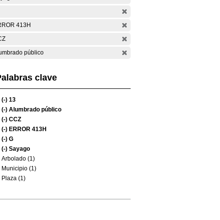
RROR 413H
CZ
umbrado público
alabras clave
(-)
13
(-)
Alumbrado público
(-)
CCZ
(-)
ERROR 413H
(-)
G
(-)
Sayago
Arbolado (1)
Municipio (1)
Plaza (1)