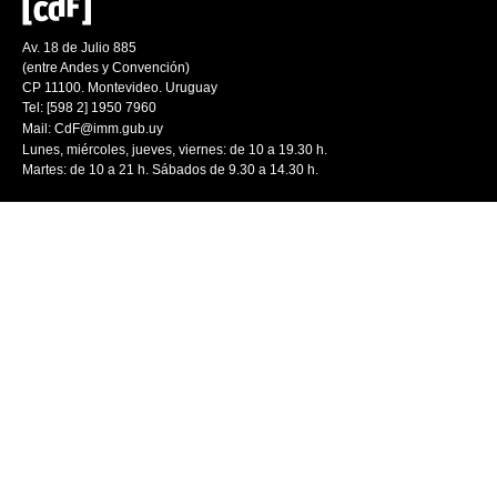
Av. 18 de Julio 885
(entre Andes y Convención)
CP 11100. Montevideo. Uruguay
Tel: [598 2] 1950 7960
Mail:
CdF@imm.gub.uy
Lunes, miércoles, jueves, viernes: de 10 a 19.30 h.
Martes: de 10 a 21 h. Sábados de 9.30 a 14.30 h.