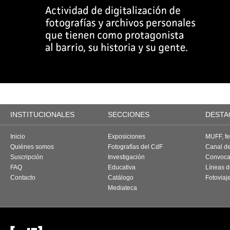
INSTITUCIONALES
SECCIONES
DESTA
Inicio
Exposiciones
MUFF, fes
Quiénes somos
Fotografías del CdF
Canal d
Suscripción
Investigación
Convoca
FAQ
Educativa
Líneas d
Contacto
Catálogo
Fotoviaj
Mediateca