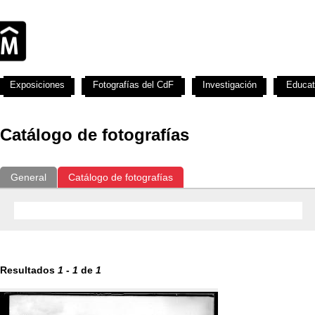
Exposiciones
Fotografías del CdF
Investigación
Educat
Catálogo de fotografías
General
Catálogo de fotografías
Resultados
1
-
1
de
1