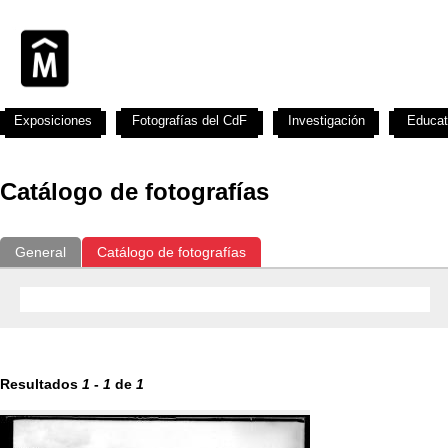
Exposiciones
Fotografías del CdF
Investigación
Educat
Catálogo de fotografías
General
Catálogo de fotografías
Resultados
1
-
1
de
1