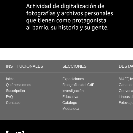
INSTITUCIONALES
SECCIONES
DESTA
Inicio
Exposiciones
MUFF, fes
Quiénes somos
Fotografías del CdF
Canal d
Suscripción
Investigación
Convoca
FAQ
Educativa
Líneas d
Contacto
Catálogo
Fotoviaj
Mediateca