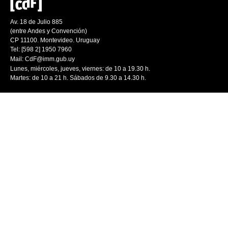
Av. 18 de Julio 885
(entre Andes y Convención)
CP 11100. Montevideo. Uruguay
Tel: [598 2] 1950 7960
Mail:
CdF@imm.gub.uy
Lunes, miércoles, jueves, viernes: de 10 a 19.30 h.
Martes: de 10 a 21 h. Sábados de 9.30 a 14.30 h.