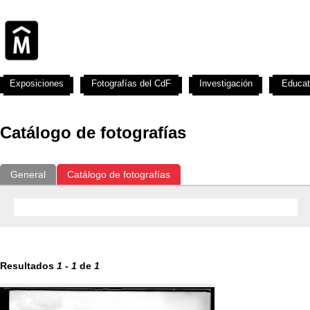
Exposiciones
Fotografías del CdF
Investigación
Educat
Catálogo de fotografías
General
Catálogo de fotografías
Resultados
1
-
1
de
1