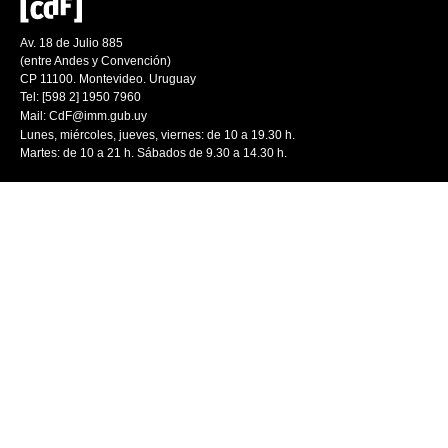
Av. 18 de Julio 885
(entre Andes y Convención)
CP 11100. Montevideo. Uruguay
Tel: [598 2] 1950 7960
Mail:
CdF@imm.gub.uy
Lunes, miércoles, jueves, viernes: de 10 a 19.30 h.
Martes: de 10 a 21 h. Sábados de 9.30 a 14.30 h.