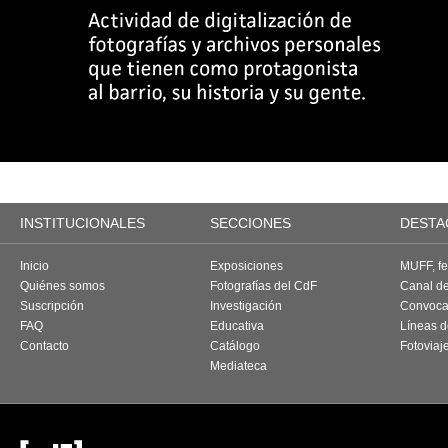
INSTITUCIONALES
SECCIONES
DESTA
Inicio
Exposiciones
MUFF, fes
Quiénes somos
Fotografías del CdF
Canal d
Suscripción
Investigación
Convoca
FAQ
Educativa
Líneas d
Contacto
Catálogo
Fotoviaj
Mediateca