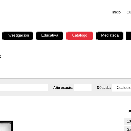
Inicio
Qu
Investigación
Educativa
Catálogo
Mediateca
s
Año exacto:
Década:
F
13
Sa