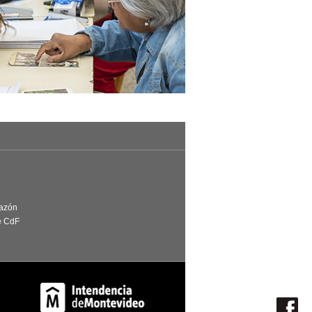
Razón
e CdF