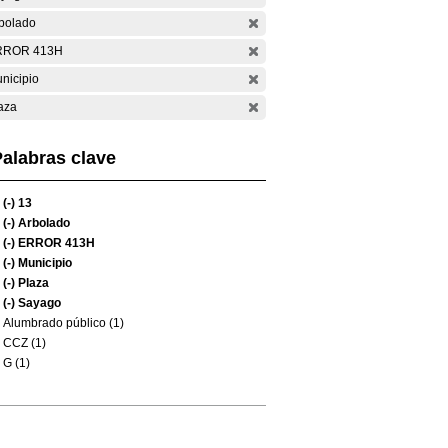
bolado
RROR 413H
nicipio
aza
alabras clave
(-)
13
(-)
Arbolado
(-)
ERROR 413H
(-)
Municipio
(-)
Plaza
(-)
Sayago
Alumbrado público (1)
CCZ (1)
G (1)