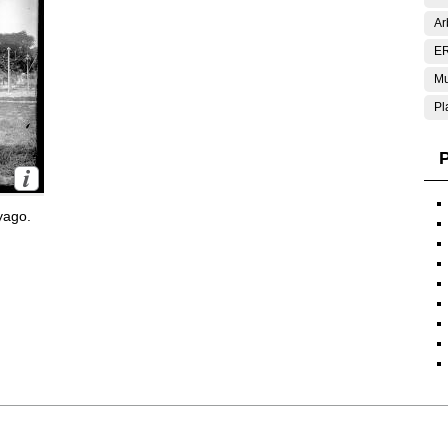
Ar
E
Mu
Pl
P
yago.