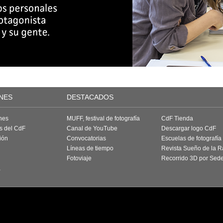
NES
DESTACADOS
nes
MUFF, festival de fotografía
CdF Tienda
as del CdF
Canal de YouTube
Descargar logo CdF
ión
Convocatorias
Escuelas de fotografía
Líneas de tiempo
Revista Sueño de la 
Fotoviaje
Recorrido 3D por Sed
a