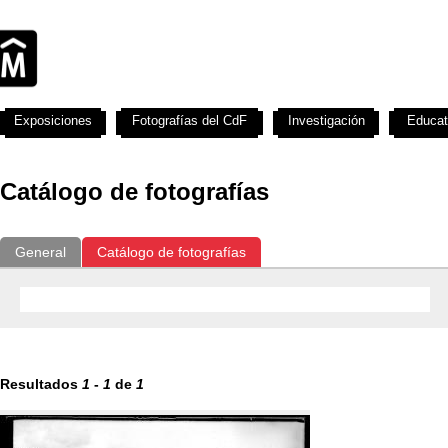
Exposiciones
Fotografías del CdF
Investigación
Educat
Catálogo de fotografías
General
Catálogo de fotografías
Resultados
1
-
1
de
1