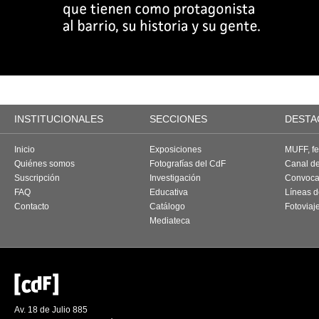
INSTITUCIONALES
SECCIONES
DESTA
Inicio
Exposiciones
MUFF, fes
Quiénes somos
Fotografías del CdF
Canal d
Suscripción
Investigación
Convoca
FAQ
Educativa
Líneas d
Contacto
Catálogo
Fotoviaj
Mediateca
Av. 18 de Julio 885