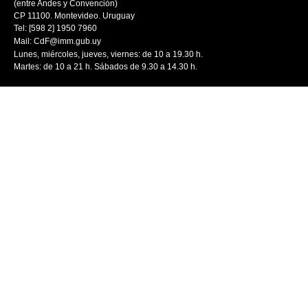
(entre Andes y Convención)
CP 11100. Montevideo. Uruguay
Tel: [598 2] 1950 7960
Mail:
CdF@imm.gub.uy
Lunes, miércoles, jueves, viernes: de 10 a 19.30 h.
Martes: de 10 a 21 h. Sábados de 9.30 a 14.30 h.