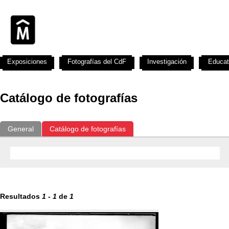
Exposiciones
Fotografías del CdF
Investigación
Educat
Catálogo de fotografías
General
Catálogo de fotografías
Resultados
1
-
1
de
1