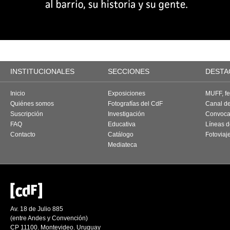
INSTITUCIONALES
SECCIONES
DESTA
Inicio
Exposiciones
MUFF, fes
Quiénes somos
Fotografías del CdF
Canal d
Suscripción
Investigación
Convoca
FAQ
Educativa
Líneas d
Contacto
Catálogo
Fotoviaj
Mediateca
Av. 18 de Julio 885
(entre Andes y Convención)
CP 11100. Montevideo. Uruguay