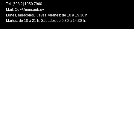
Tel: [598 2] 1950 7960
Mail:
CdF@imm.gub.uy
Lunes, miércoles, jueves, viernes: de 10 a 19.30 h.
Martes: de 10 a 21 h. Sábados de 9.30 a 14.30 h.