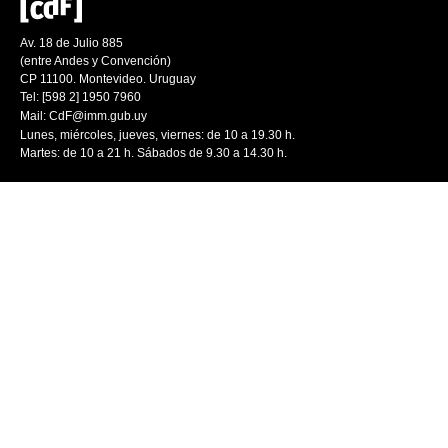
Av. 18 de Julio 885
(entre Andes y Convención)
CP 11100. Montevideo. Uruguay
Tel: [598 2] 1950 7960
Mail:
CdF@imm.gub.uy
Lunes, miércoles, jueves, viernes: de 10 a 19.30 h.
Martes: de 10 a 21 h. Sábados de 9.30 a 14.30 h.