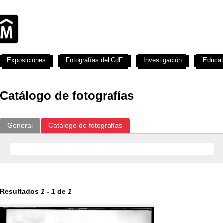
Exposiciones
Fotografías del CdF
Investigación
Educat
Catálogo de fotografías
General
Catálogo de fotografías
Resultados
1
-
1
de
1