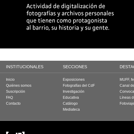
INSTITUCIONALES
SECCIONES
DESTA
Inicio
Exposiciones
MUFF, fes
Quiénes somos
Fotografías del CdF
Canal d
Suscripción
Investigación
Convoca
FAQ
Educativa
Líneas d
Contacto
Catálogo
Fotoviaj
Mediateca