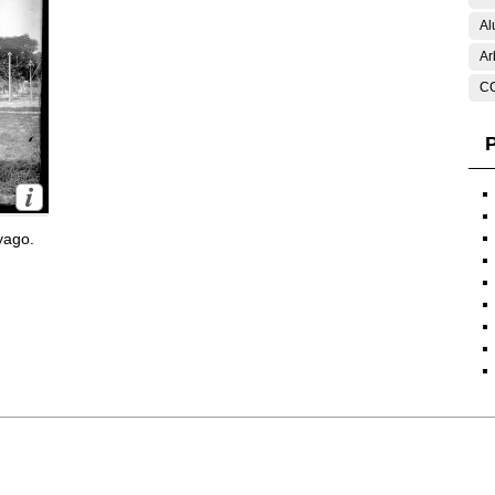
Al
Ar
C
P
yago.