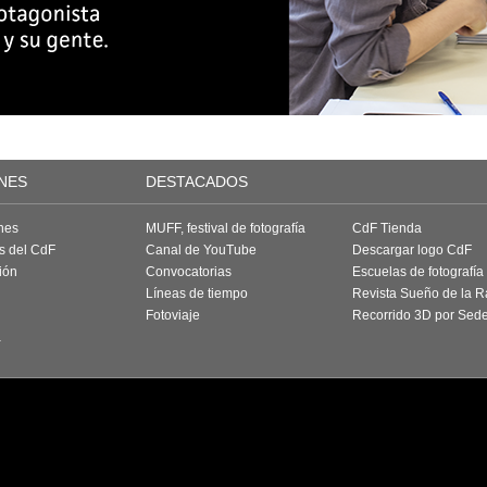
NES
DESTACADOS
nes
MUFF, festival de fotografía
CdF Tienda
as del CdF
Canal de YouTube
Descargar logo CdF
ión
Convocatorias
Escuelas de fotografía
Líneas de tiempo
Revista Sueño de la 
Fotoviaje
Recorrido 3D por Sed
a