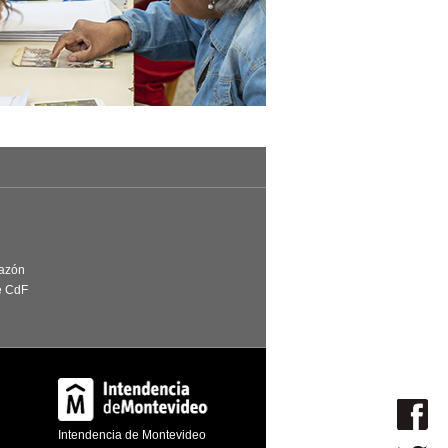
Razón
e CdF
Intendencia de Montevideo