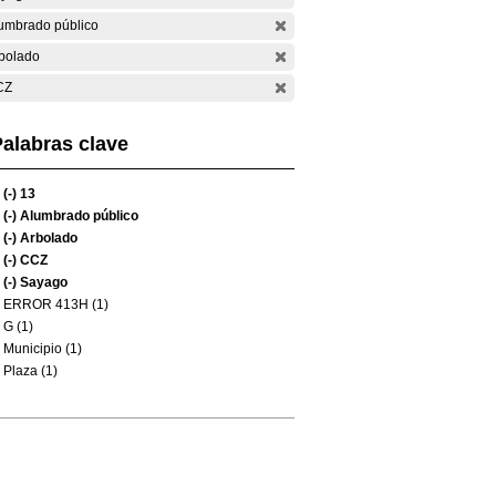
umbrado público
bolado
CZ
alabras clave
(-)
13
(-)
Alumbrado público
(-)
Arbolado
(-)
CCZ
(-)
Sayago
ERROR 413H (1)
G (1)
Municipio (1)
Plaza (1)