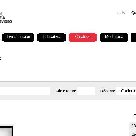
Inicio
Qu
Investigación
Educativa
Catálogo
Mediateca
s
Año exacto:
Década:
F
13
Sa