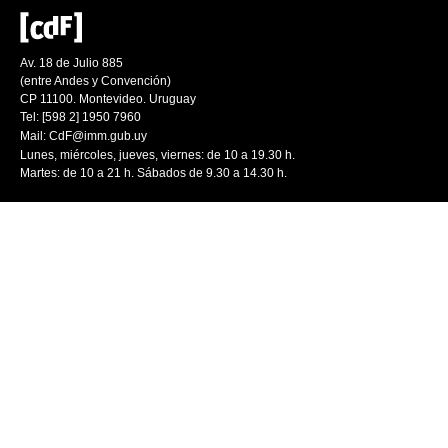
Av. 18 de Julio 885
(entre Andes y Convención)
CP 11100. Montevideo. Uruguay
Tel: [598 2] 1950 7960
Mail:
CdF@imm.gub.uy
Lunes, miércoles, jueves, viernes: de 10 a 19.30 h.
Martes: de 10 a 21 h. Sábados de 9.30 a 14.30 h.