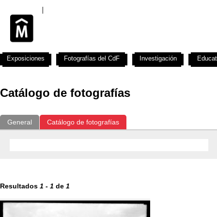
Exposiciones
Fotografías del CdF
Investigación
Educat
Catálogo de fotografías
General
Catálogo de fotografías
Resultados
1
-
1
de
1