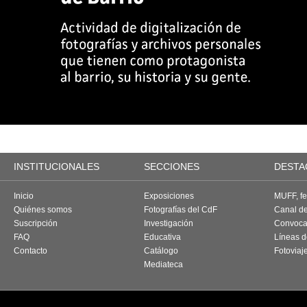
INSTITUCIONALES
SECCIONES
DESTA
Inicio
Exposiciones
MUFF, fes
Quiénes somos
Fotografías del CdF
Canal d
Suscripción
Investigación
Convoca
FAQ
Educativa
Líneas d
Contacto
Catálogo
Fotoviaj
Mediateca