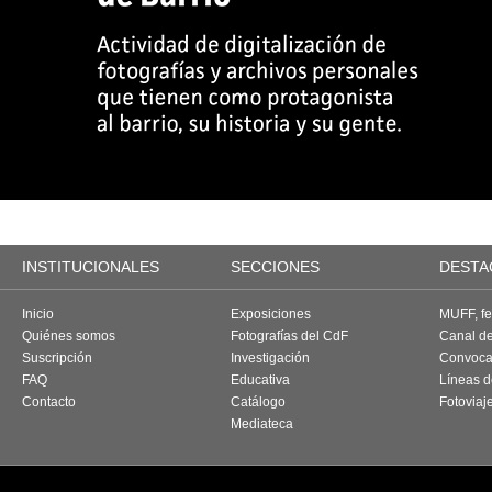
INSTITUCIONALES
SECCIONES
DESTA
Inicio
Exposiciones
MUFF, fes
Quiénes somos
Fotografías del CdF
Canal d
Suscripción
Investigación
Convoca
FAQ
Educativa
Líneas d
Contacto
Catálogo
Fotoviaj
Mediateca