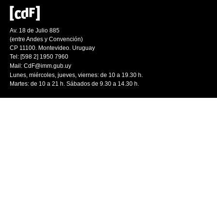
Av. 18 de Julio 885
(entre Andes y Convención)
CP 11100. Montevideo. Uruguay
Tel: [598 2] 1950 7960
Mail:
CdF@imm.gub.uy
Lunes, miércoles, jueves, viernes: de 10 a 19.30 h.
Martes: de 10 a 21 h. Sábados de 9.30 a 14.30 h.