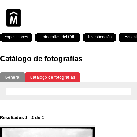
Exposiciones
Fotografías del CdF
Investigación
Educat
Catálogo de fotografías
General
Catálogo de fotografías
Resultados
1
-
1
de
1