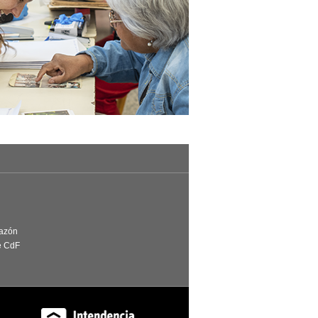
Razón
e CdF