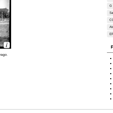
G
Sa
C
Al
E
P
yago.