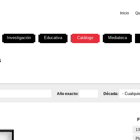
Inicio
Qu
Investigación
Educativa
Catálogo
Mediateca
s
Año exacto:
Década:
F
13
Pl