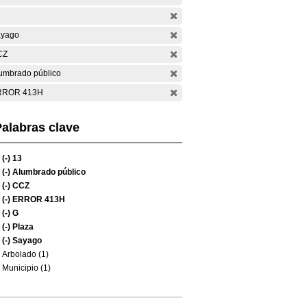
yago
CZ
umbrado público
RROR 413H
alabras clave
(-)
13
(-)
Alumbrado público
(-)
CCZ
(-)
ERROR 413H
(-)
G
(-)
Plaza
(-)
Sayago
Arbolado (1)
Municipio (1)