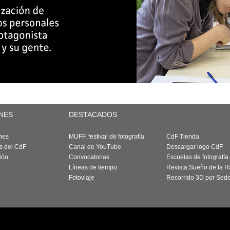
NES
DESTACADOS
nes
MUFF, festival de fotografía
CdF Tienda
as del CdF
Canal de YouTube
Descargar logo CdF
ión
Convocatorias
Escuelas de fotografía
Líneas de tiempo
Revista Sueño de la 
Fotoviaje
Recorrido 3D por Sed
a