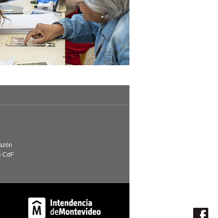
Razón
e CdF