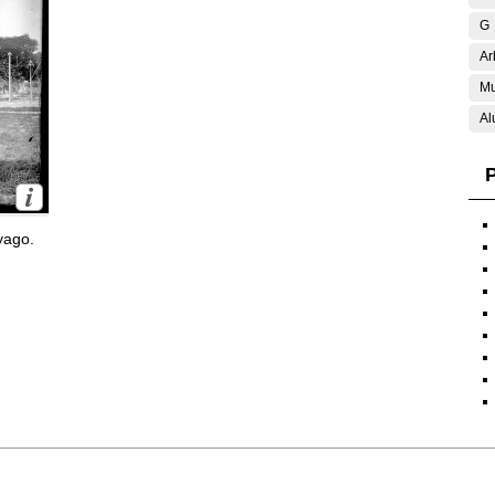
G
Ar
Mu
Al
P
yago.