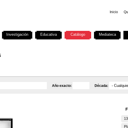
Inicio
Qu
Investigación
Educativa
Catálogo
Mediateca
s
Año exacto:
Década:
F
13
Pl