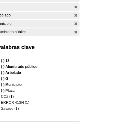
bolado
nicipio
umbrado público
alabras clave
(-)
13
(-)
Alumbrado público
(-)
Arbolado
(-)
G
(-)
Municipio
(-)
Plaza
CCZ (1)
ERROR 413H (1)
Sayago (1)