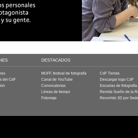
NES
DESTACADOS
nes
MUFF, festival de fotografía
CdF Tienda
as del CdF
Canal de YouTube
Descargar logo CdF
ión
Convocatorias
Escuelas de fotografía
Líneas de tiempo
Revista Sueño de la 
Fotoviaje
Recorrido 3D por Sed
a