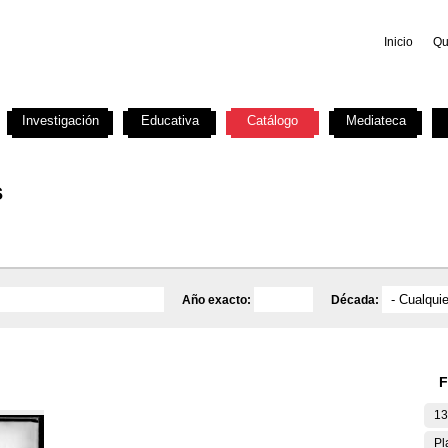
Inicio
Qu
Investigación
Educativa
Catálogo
Mediateca
s
Año exacto:
Década:
F
13
Pl