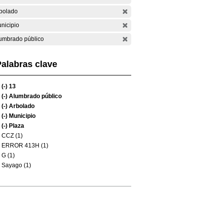
bolado
nicipio
umbrado público
alabras clave
(-)
13
(-)
Alumbrado público
(-)
Arbolado
(-)
Municipio
(-)
Plaza
CCZ (1)
ERROR 413H (1)
G (1)
Sayago (1)