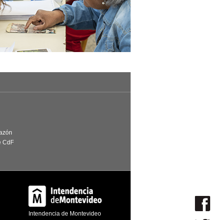
Razón
e CdF
Intendencia de Montevideo