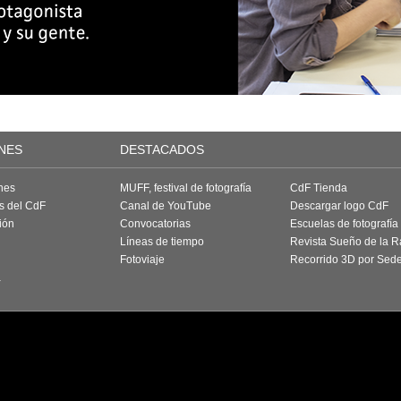
NES
DESTACADOS
nes
MUFF, festival de fotografía
CdF Tienda
as del CdF
Canal de YouTube
Descargar logo CdF
ión
Convocatorias
Escuelas de fotografía
Líneas de tiempo
Revista Sueño de la 
Fotoviaje
Recorrido 3D por Sed
a