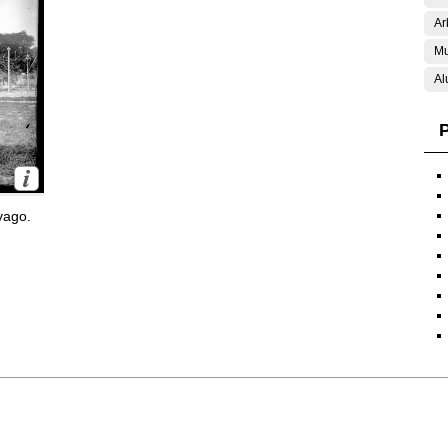
Ar
Mu
Al
P
yago.