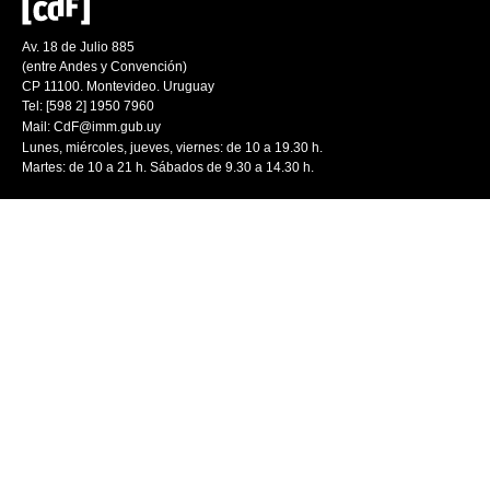
Av. 18 de Julio 885
(entre Andes y Convención)
CP 11100. Montevideo. Uruguay
Tel: [598 2] 1950 7960
Mail:
CdF@imm.gub.uy
Lunes, miércoles, jueves, viernes: de 10 a 19.30 h.
Martes: de 10 a 21 h. Sábados de 9.30 a 14.30 h.