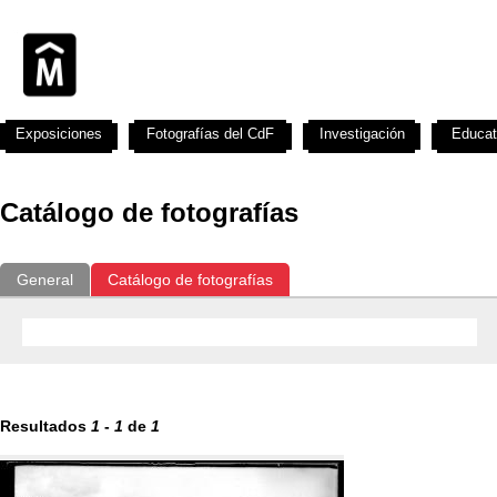
Exposiciones
Fotografías del CdF
Investigación
Educat
Catálogo de fotografías
General
Catálogo de fotografías
Resultados
1
-
1
de
1