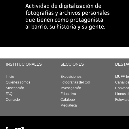
INSTITUCIONALES
SECCIONES
DESTA
Inicio
Exposiciones
MUFF, fes
Quiénes somos
Fotografías del CdF
Canal d
Suscripción
Investigación
Convoca
FAQ
Educativa
Líneas d
Contacto
Catálogo
Fotoviaj
Mediateca