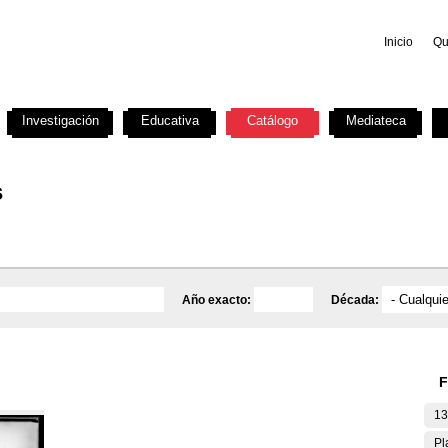
Inicio
Qu
Investigación
Educativa
Catálogo
Mediateca
s
Año exacto:
Década:
F
13
Pl