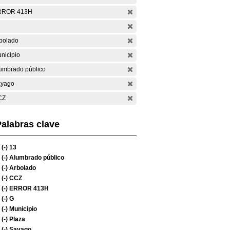
RROR 413H
bolado
nicipio
umbrado público
yago
CZ
alabras clave
(-)
13
(-)
Alumbrado público
(-)
Arbolado
(-)
CCZ
(-)
ERROR 413H
(-)
G
(-)
Municipio
(-)
Plaza
(-)
Sayago