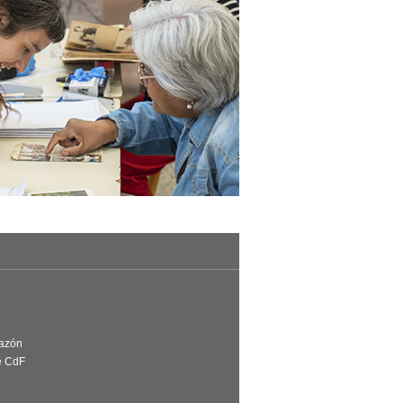
Razón
e CdF