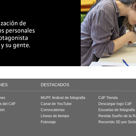
NES
DESTACADOS
nes
MUFF, festival de fotografía
CdF Tienda
as del CdF
Canal de YouTube
Descargar logo CdF
ión
Convocatorias
Escuelas de fotografía
Líneas de tiempo
Revista Sueño de la 
Fotoviaje
Recorrido 3D por Sed
a