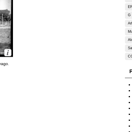
E
G
Ar
Mu
Al
Sa
C
yago.
P