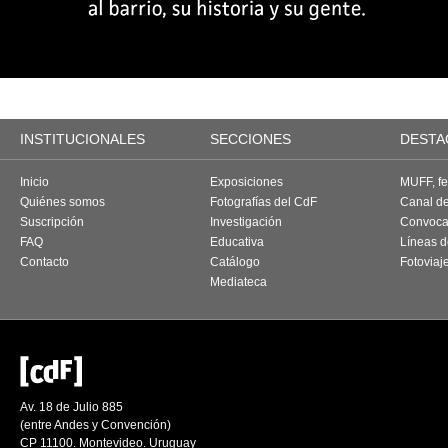
INSTITUCIONALES
SECCIONES
DESTA
Inicio
Exposiciones
MUFF, fes
Quiénes somos
Fotografías del CdF
Canal d
Suscripción
Investigación
Convoca
FAQ
Educativa
Líneas d
Contacto
Catálogo
Fotoviaj
Mediateca
Av. 18 de Julio 885
(entre Andes y Convención)
CP 11100. Montevideo. Uruguay