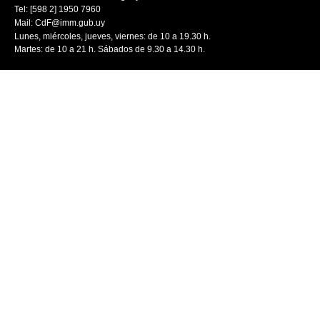
Tel: [598 2] 1950 7960
Mail:
CdF@imm.gub.uy
Lunes, miércoles, jueves, viernes: de 10 a 19.30 h.
Martes: de 10 a 21 h. Sábados de 9.30 a 14.30 h.