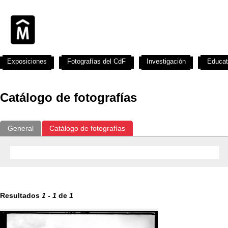
Exposiciones
Fotografías del CdF
Investigación
Educat
Catálogo de fotografías
General
Catálogo de fotografías
Resultados
1
-
1
de
1