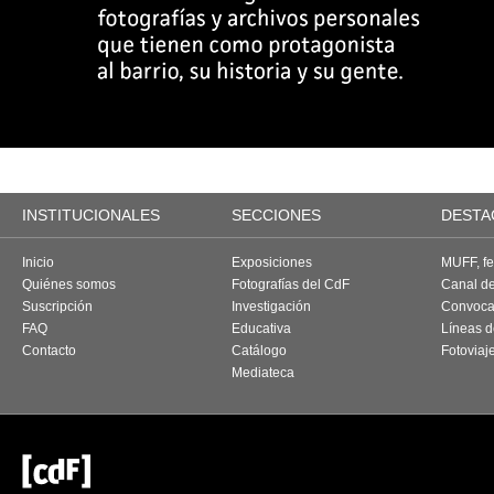
INSTITUCIONALES
SECCIONES
DESTA
Inicio
Exposiciones
MUFF, fes
Quiénes somos
Fotografías del CdF
Canal d
Suscripción
Investigación
Convoca
FAQ
Educativa
Líneas d
Contacto
Catálogo
Fotoviaj
Mediateca