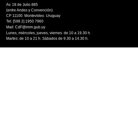
Av. 18 de Julio 885
(entre Andes y Convención)
CP 11100. Montevideo. Uruguay
Tel: [598 2] 1950 7960
Mail:
CdF@imm.gub.uy
Lunes, miércoles, jueves, viernes: de 10 a 19.30 h.
Martes: de 10 a 21 h. Sábados de 9.30 a 14.30 h.