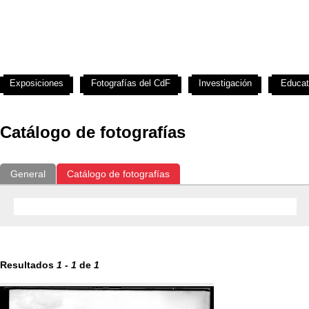
Exposiciones
Fotografías del CdF
Investigación
Educat
Catálogo de fotografías
General
Catálogo de fotografías
Resultados
1
-
1
de
1