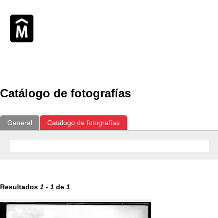
Exposiciones
Fotografías del CdF
Investigación
Educat
Catálogo de fotografías
General
Catálogo de fotografías
Resultados
1
-
1
de
1