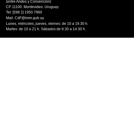
(entre Andes y Convención)
CP 11100. Montevideo. Uruguay
Tel: [598 2] 1950 7960
Mail:
CdF@imm.gub.uy
Lunes, miércoles, jueves, viernes: de 10 a 19.30 h.
Martes: de 10 a 21 h. Sábados de 9.30 a 14.30 h.