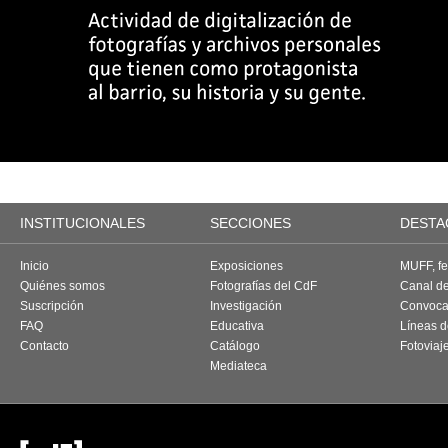
INSTITUCIONALES
SECCIONES
DESTA
Inicio
Exposiciones
MUFF, fes
Quiénes somos
Fotografías del CdF
Canal d
Suscripción
Investigación
Convoca
FAQ
Educativa
Líneas d
Contacto
Catálogo
Fotoviaj
Mediateca