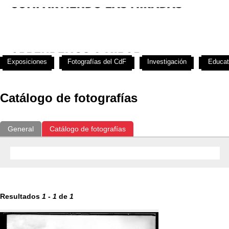
Exposiciones
Fotografías del CdF
Investigación
Educat
Catálogo de fotografías
General
Catálogo de fotografías
Resultados
1
-
1
de
1