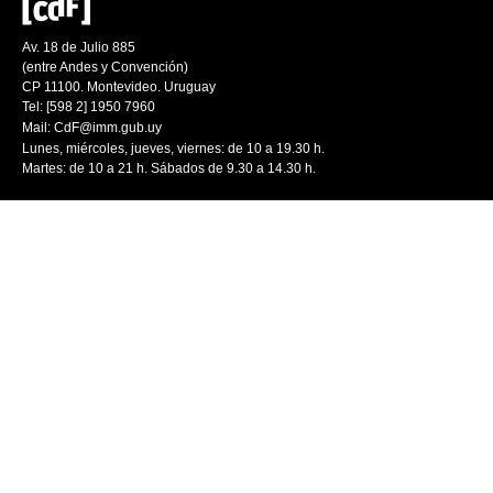
Av. 18 de Julio 885
(entre Andes y Convención)
CP 11100. Montevideo. Uruguay
Tel: [598 2] 1950 7960
Mail:
CdF@imm.gub.uy
Lunes, miércoles, jueves, viernes: de 10 a 19.30 h.
Martes: de 10 a 21 h. Sábados de 9.30 a 14.30 h.