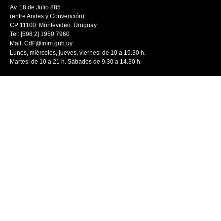
Av. 18 de Julio 885
(entre Andes y Convención)
CP 11100. Montevideo. Uruguay
Tel: [598 2] 1950 7960
Mail:
CdF@imm.gub.uy
Lunes, miércoles, jueves, viernes: de 10 a 19.30 h.
Martes: de 10 a 21 h. Sábados de 9.30 a 14.30 h.