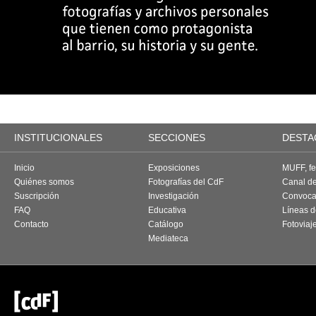
INSTITUCIONALES
SECCIONES
DESTA
Inicio
Exposiciones
MUFF, fes
Quiénes somos
Fotografías del CdF
Canal d
Suscripción
Investigación
Convoca
FAQ
Educativa
Líneas d
Contacto
Catálogo
Fotoviaj
Mediateca