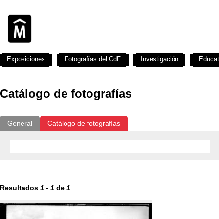
Exposiciones
Fotografías del CdF
Investigación
Educat
Catálogo de fotografías
General
Catálogo de fotografías
Resultados
1
-
1
de
1