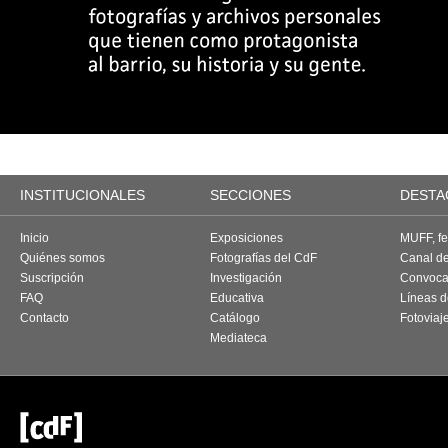
INSTITUCIONALES
SECCIONES
DESTA
Inicio
Exposiciones
MUFF, fes
Quiénes somos
Fotografías del CdF
Canal d
Suscripción
Investigación
Convoca
FAQ
Educativa
Líneas d
Contacto
Catálogo
Fotoviaj
Mediateca