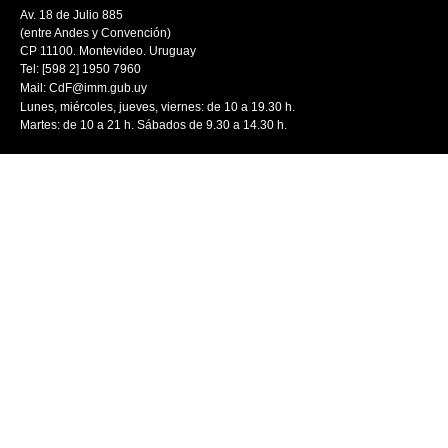
Av. 18 de Julio 885
(entre Andes y Convención)
CP 11100. Montevideo. Uruguay
Tel: [598 2] 1950 7960
Mail:
CdF@imm.gub.uy
Lunes, miércoles, jueves, viernes: de 10 a 19.30 h.
Martes: de 10 a 21 h. Sábados de 9.30 a 14.30 h.