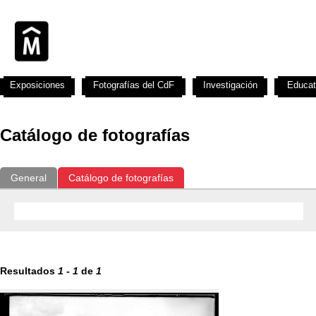
Exposiciones
Fotografías del CdF
Investigación
Educat
Catálogo de fotografías
General
Catálogo de fotografías
Resultados
1
-
1
de
1