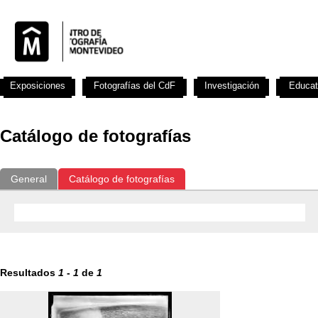
Exposiciones
Fotografías del CdF
Investigación
Educat
Catálogo de fotografías
General
Catálogo de fotografías
Resultados
1
-
1
de
1