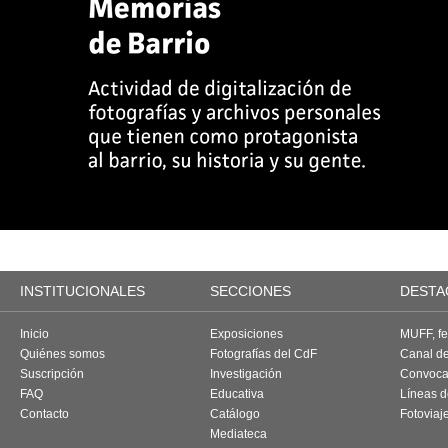
INSTITUCIONALES
SECCIONES
DESTA
Inicio
Exposiciones
MUFF, fes
Quiénes somos
Fotografías del CdF
Canal d
Suscripción
Investigación
Convoca
FAQ
Educativa
Líneas d
Contacto
Catálogo
Fotoviaj
Mediateca