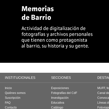
INSTITUCIONALES
SECCIONES
DESTA
Inicio
Exposiciones
MUFF, fes
Quiénes somos
Fotografías del CdF
Canal d
Suscripción
Investigación
Convoca
FAQ
Educativa
Líneas d
Contacto
Catálogo
Fotoviaj