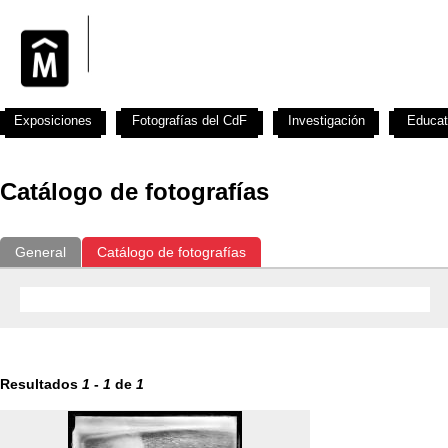
Exposiciones
Fotografías del CdF
Investigación
Educat
Catálogo de fotografías
General
Catálogo de fotografías
Resultados
1
-
1
de
1