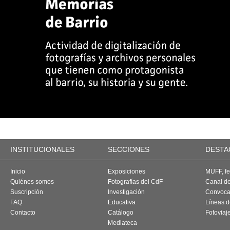
INSTITUCIONALES
SECCIONES
DESTA
Inicio
Exposiciones
MUFF, fes
Quiénes somos
Fotografías del CdF
Canal d
Suscripción
Investigación
Convoca
FAQ
Educativa
Líneas d
Contacto
Catálogo
Fotoviaj
Mediateca