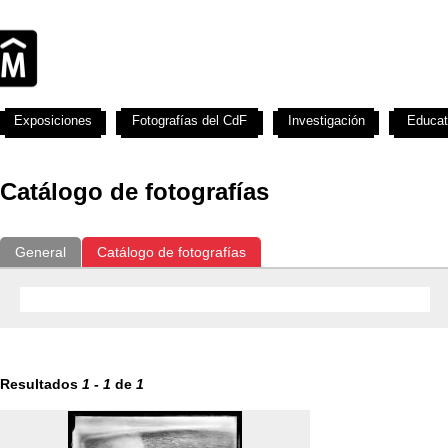
Exposiciones
Fotografías del CdF
Investigación
Educat
Catálogo de fotografías
General
Catálogo de fotografías
Resultados
1
-
1
de
1