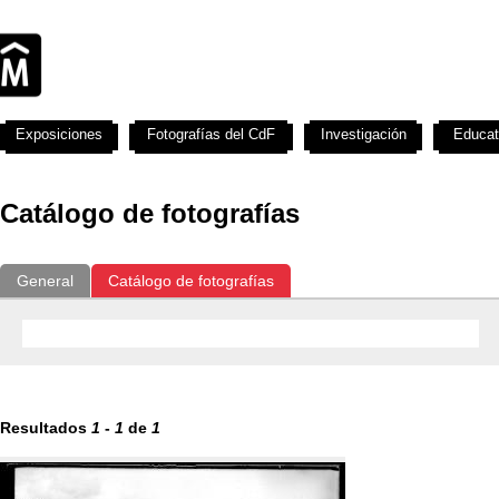
Exposiciones
Fotografías del CdF
Investigación
Educat
Catálogo de fotografías
General
Catálogo de fotografías
Resultados
1
-
1
de
1