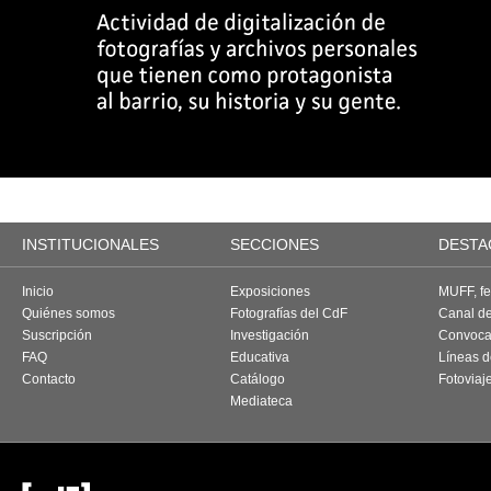
INSTITUCIONALES
SECCIONES
DESTA
Inicio
Exposiciones
MUFF, fes
Quiénes somos
Fotografías del CdF
Canal d
Suscripción
Investigación
Convoca
FAQ
Educativa
Líneas d
Contacto
Catálogo
Fotoviaj
Mediateca