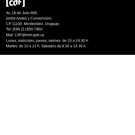
Av. 18 de Julio 885
(entre Andes y Convención)
CP 11100. Montevideo. Uruguay
Tel: [598 2] 1950 7960
Mail:
CdF@imm.gub.uy
Lunes, miércoles, jueves, viernes: de 10 a 19.30 h.
Martes: de 10 a 21 h. Sábados de 9.30 a 14.30 h.