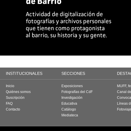
INSTITUCIONALES
SECCIONES
DESTA
Inicio
Exposiciones
MUFF, fes
Quiénes somos
Fotografías del CdF
Canal d
Suscripción
Investigación
Convoca
FAQ
Educativa
Líneas d
Contacto
Catálogo
Fotoviaj
Mediateca