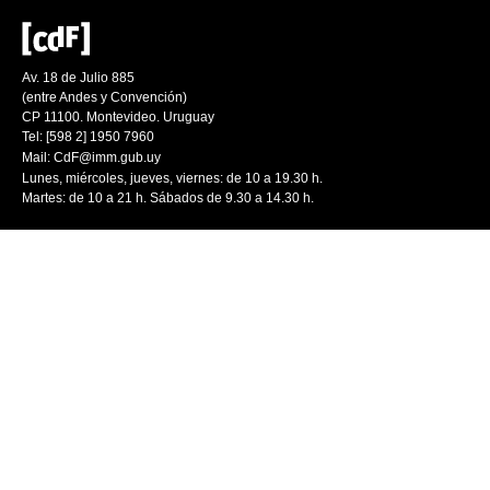
Av. 18 de Julio 885
(entre Andes y Convención)
CP 11100. Montevideo. Uruguay
Tel: [598 2] 1950 7960
Mail:
CdF@imm.gub.uy
Lunes, miércoles, jueves, viernes: de 10 a 19.30 h.
Martes: de 10 a 21 h. Sábados de 9.30 a 14.30 h.