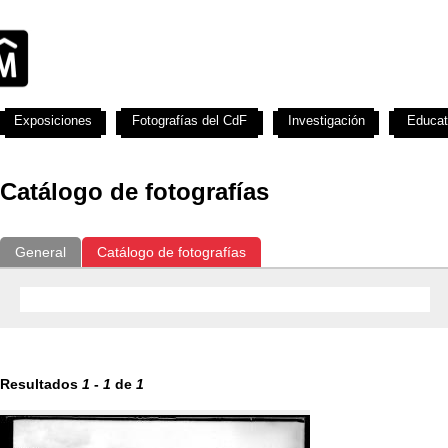
Exposiciones
Fotografías del CdF
Investigación
Educat
Catálogo de fotografías
General
Catálogo de fotografías
Resultados
1
-
1
de
1