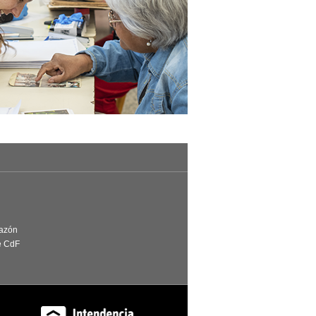
Razón
e CdF