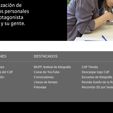
NES
DESTACADOS
nes
MUFF, festival de fotografía
CdF Tienda
as del CdF
Canal de YouTube
Descargar logo CdF
ión
Convocatorias
Escuelas de fotografía
Líneas de tiempo
Revista Sueño de la 
Fotoviaje
Recorrido 3D por Sed
a