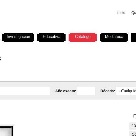
Inicio
Qu
Investigación
Educativa
Catálogo
Mediateca
s
Año exacto:
Década:
F
13
C