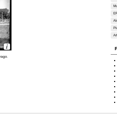
Mu
E
Al
Pl
Ar
P
yago.