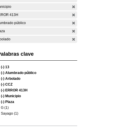
nicipio
RROR 413H
umbrado público
aza
bolado
alabras clave
(-)
13
(-)
Alumbrado público
(-)
Arbolado
(-)
CCZ
(-)
ERROR 413H
(-)
Municipio
(-)
Plaza
G (1)
Sayago (1)